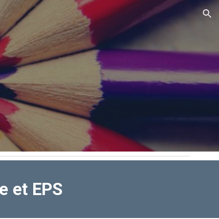
ion
re et EPS