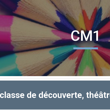
ip to main content
Skip to navigat
CM1
classe de découverte, théât