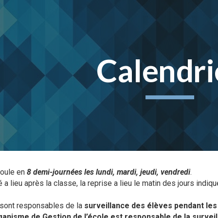
ip to main content
Skip to navigat
Calendri
roule en
8 demi-journées les lundi, mardi, jeudi, vendredi
.
a lieu après la classe, la reprise a lieu le matin des jours indiqu
sont responsables de la
surveillance des élèves pendant les
ganisme de Gestion de l’école est responsable de la surveil