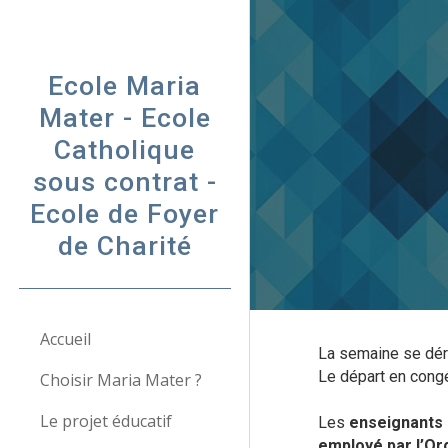
Sk
Ecole Maria
Mater - Ecole
Catholique
sous contrat -
Ecole de Foyer
de Charité
Accueil
La semaine se dé
Le départ en congé 
Choisir Maria Mater ?
Le projet éducatif
Les
enseignants
employé par l’Or