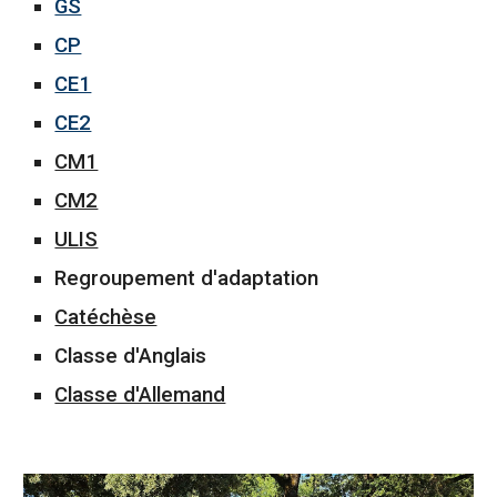
GS
CP
CE1
CE2
CM1
CM2
ULIS
Regroupement d'adaptation
Catéchèse
Classe d'Anglais
Classe d'Allemand